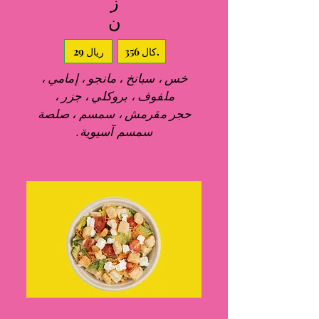
ز
ن
356 كال.
29 ريال
خس ، سبانخ ، مانجو ، إمامي ،
ملفوف ، بروكلي ، جزر ،
حجر مقرمش ، سمسم ، صلصة
سمسم آسيوية.