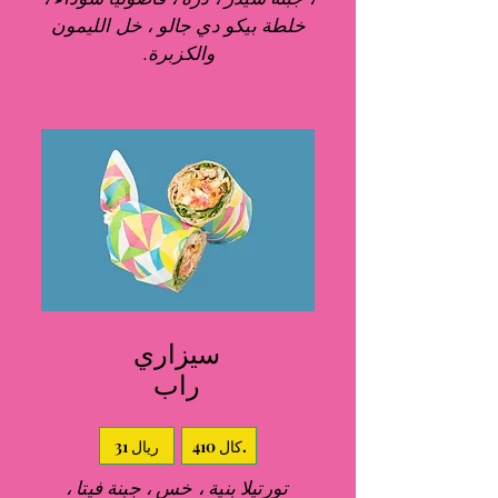
خلطة بيكو دي جالو ، خل الليمون
والكزبرة.
سيزاري
راب
410 كال.
31 ريال
تورتيلا بنية ، خس ، جبنة فيتا ،