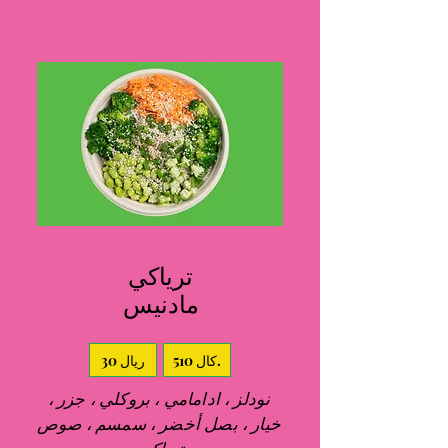
ترياكي
مادنيس
510 كال.
30 ريال
نودلز ، ادامامي ، بروكلي ، جزر ،
خيار ، بصل أخضر ، سمسم ، صوص