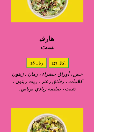
هارڤي
ست
273 كال.
28 ريال
خس ، أوراق خضراء ، رمان ، زيتون
كلامات ، رقائق زعتر ، زيت زيتون ،
شبت ، صلصة زبادي يوناني.