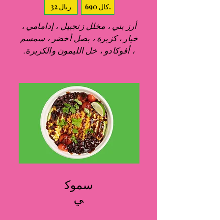
690 كال.
32 ريال
أرز بني ، مخلل زنجبيل ، إدامامي ،
خيار ، كزبرة ، بصل أخضر ، سمسم
، أفوكادو ، خل الليمون والكزبرة.
سموك
ي