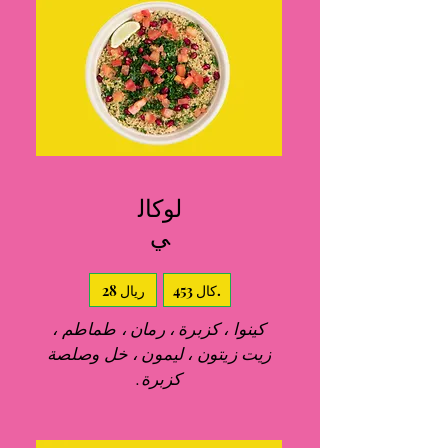
لوكال
ي
453 كال.
28 ريال
كينوا ، كزبرة ، رمان ، طماطم ،
زيت زيتون ، ليمون ، خل وصلصة
كزبرة.