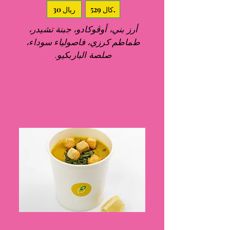
529 كال.
30 ريال
أرز بني، أوڤوكادو، جبنة تشيدر،
طماطم كرزي، فاصولياء سوداء،
صلصة الباربكيو.
شوربات