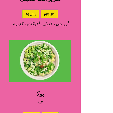
495 كال.
29 ريال
أرز بني ، فلفل ، أفوكادو ، كزبرة.
بوك
ي