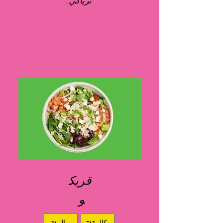
ترياكي.
قريك
و
513 كال.
31 ريال