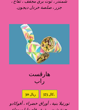
شمندر ، توت بري مجفف ، تفاح ،
جزر ، صلصة خردل ديجون.
هارڤست
راب
373 كال.
30 ريال
تورتيلا بنية ، أوراق خضراء ، أفوكادو
، جبنة شيدر ، ذرة ، فاصوليا سوداء ،