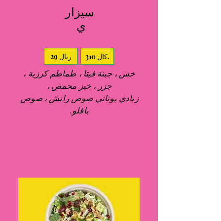
سيزار
ي
310 كال.
29 ريال
خس ، جبنة فيتا ، طماطم كرزية ،
جزر ، خبز محمص ،
زبادي يوناني صوص رانش ، صوص
بافلو.