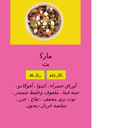
مارك
ت
423 كال.
29 ريال
أوراق خضراء ، كينوا ، أفوكادو ،
جبنة فيتا ، ملفوف وخليط شمندر ،
توت بري مجفف ، تفاح ، جزر ،
صلصة خردل ديجون.
باولز