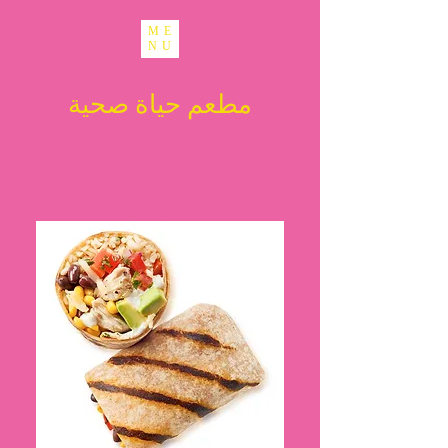
ME
NU
مطعم حياة صحية
رابز ، بوريتوز ،
كاساديا