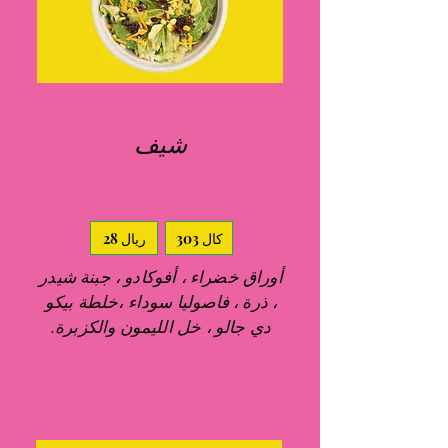
شيف
303 كال
28 ريال
أوراق خضراء ، أفوكادو ، جبنة شيدر
، ذرة ، فاصوليا سوداء ،
خلطة بيكو
دي جالو ، خل الليمون والكزبرة.