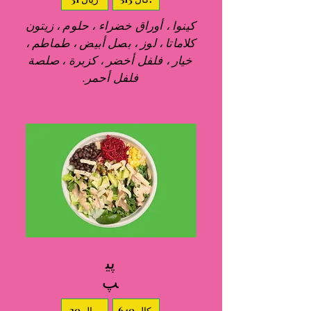
كينوا ، أوراق خضراء ، حلوم ، زيتون
كلاماتا ، لوز ، بصل أبيض ، طماطم ،
خيار ، فلفل أخضر ، كزبرة ، صلصة
فلفل أحمر.
پي
پ
640 كال.
30 ريال